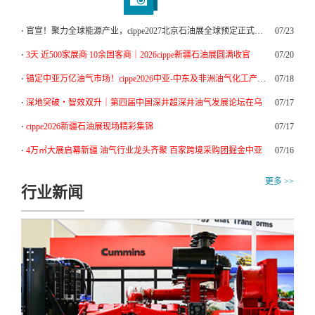
⋅ 官宣！聚力全球能源产业，cippe2027北京石油展全球预定正式启动
07/23
⋅
3天 近500家展商 10余国客商｜2026cippe新疆石油展圆满收官
07/20
⋅
锚定中亚万亿油气市场！cippe2026中亚-中东及非洲油气化工产业论
07/18
⋅
深地突破・智效双升｜第四届中国深井超深井油气发展论坛在乌
07/17
⋅
cippe2026新疆石油展现场精彩集锦
07/17
⋅
4万㎡大展启幕新疆 油气行业龙头齐聚 百家跨境采购团掘金中亚
07/16
更多 >>
行业新闻