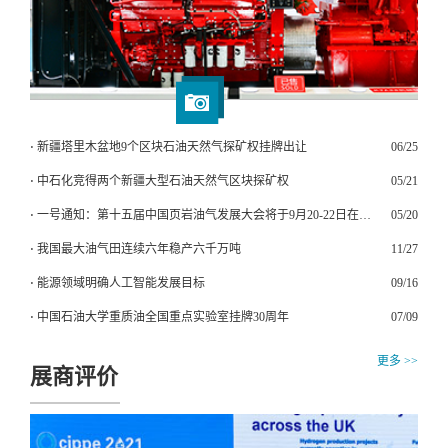
⋅ 新疆塔里木盆地9个区块石油天然气探矿权挂牌出让
06/25
⋅ 中石化竞得两个新疆大型石油天然气区块探矿权
05/21
⋅ 一号通知：第十五届中国页岩油气发展大会将于9月20-22日在成都
05/20
⋅ 我国最大油气田连续六年稳产六千万吨
11/27
⋅ 能源领域明确人工智能发展目标
09/16
⋅ 中国石油大学重质油全国重点实验室挂牌30周年
07/09
更多 >>
展商评价