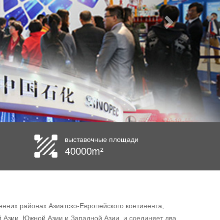
выставочные площади
40000m²
енних районах Азиатско-Европейского континента,
 Азии, Южной Азии и Западной Азии, и соединяет два