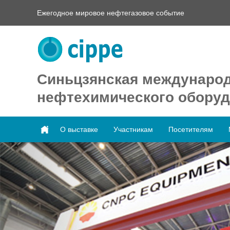
Ежегодное мировое нефтегазовое событие
Синьцзянская международ
нефтехимического оборуд
О выставке
Участникам
Посетителям
Previous