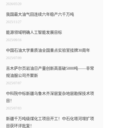
2026/05/20
我国最大油气田连续六年稳产六千万吨
2025/11/27
能源领域明确人工智能发展目标
2025/09/16
中国石油大学重质油全国重点实验室挂牌30周年
2025/07/09
吉木萨尔页岩油日产量创新高首破5000吨——非常
规油服公司齐聚新
2025/07/07
中科院中标新疆乌鲁木齐深层复杂地层勘探技术项
目！
2025/07/03
新疆千万吨级煤化工项目开工！中石化塔河增扩项
目获环评批复！