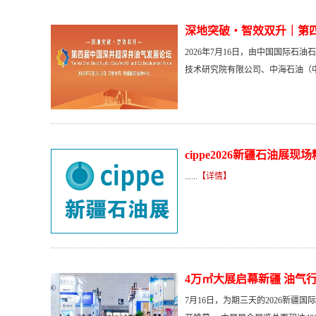
深地突破・智效双升｜第
2026年7月16日，由中国国际
技术研究院有限公司、中海石油（中国
cippe2026新疆石油展现
......
【详情】
4万㎡大展启幕新疆 油气
7月16日，为期三天的2026新疆